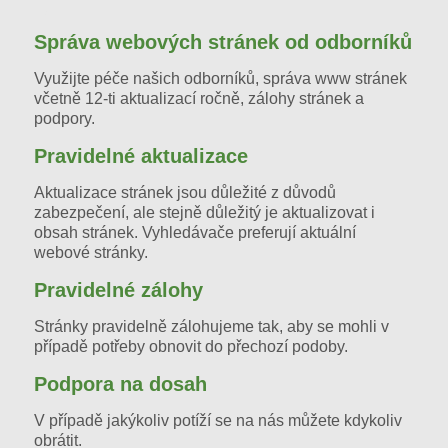
tvorba www stránek kladno
tvorba stránek kladno
tvorba web stránek kladno
tvorba webových stránek kladno
správa www stránek kladno
správa www stránek beroun
správa web stránek praha
správa web stránek kladno
správa web stránek beroun
Správa webových stránek od odborníků
Využijte péče našich odborníků, správa www stránek
včetně 12-ti aktualizací ročně, zálohy stránek a
podpory.
Pravidelné aktualizace
Aktualizace stránek jsou důležité z důvodů
zabezpečení, ale stejně důležitý je aktualizovat i
obsah stránek. Vyhledávače preferují aktuální
webové stránky.
Pravidelné zálohy
Stránky pravidelně zálohujeme tak, aby se mohli v
případě potřeby obnovit do přechozí podoby.
Podpora na dosah
V případě jakýkoliv potíží se na nás můžete kdykoliv
obrátit.