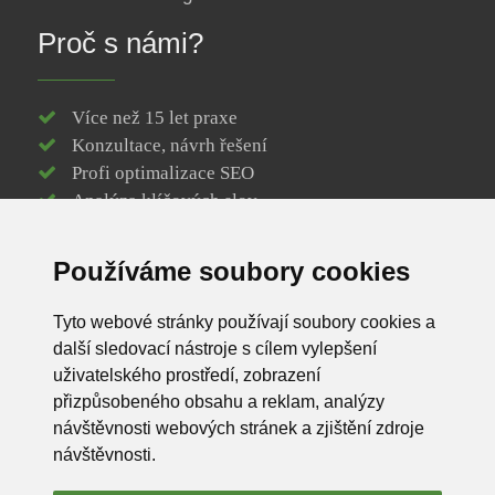
Proč s námi?
Více než 15 let praxe
Konzultace, návrh řešení
Profi optimalizace SEO
Analýza klíčových slov
Responzivní web design
Vytvoření loga webu
Používáme soubory cookies
Efektivní webové stránky
Registrace / správa domény
Tyto webové stránky používají soubory cookies a
SSL certifikát k doméně
další sledovací nástroje s cílem vylepšení
Spolehlivý webhosting
uživatelského prostředí, zobrazení
Podpora na dosah ruky
přizpůsobeného obsahu a reklam, analýzy
Profesionální fotografie
návštěvnosti webových stránek a zjištění zdroje
Kvalita a spolehlivost
návštěvnosti.
Časová flexibilita