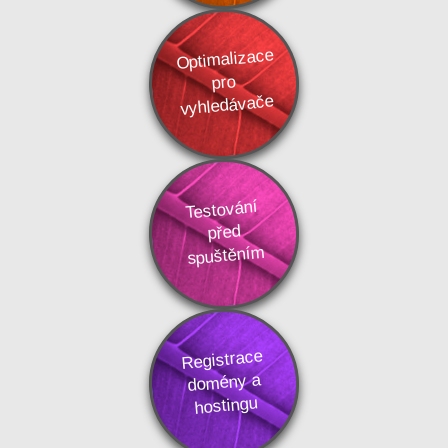
Optimalizace
pro
vyhledávače
Testování
před
spuštěním
Registrace
domény a
hostingu