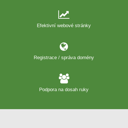
Efektivní webové stránky
Registrace / správa domény
Podpora na dosah ruky
tvorba www stránek praha
tvorba webových stránek praha
tvorba web stránek praha
tvorba stránek praha
optimalizace seo
tvorba www stránek praha západ