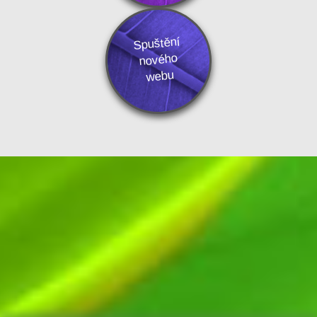
Spuštění
nového
webu